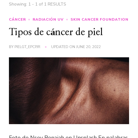
Showing: 1 - 1 of 1 RESULTS
CÁNCER
RADIACIÓN UV
SKIN CANCER FOUNDATION
Tipos de cáncer de piel
BY
PIELGT_EPCPJR
UPDATED ON
JUNE 20, 2022
Foto de Nsey Benajah en Unsplash En palabras