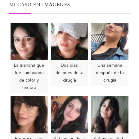
MI CASO EN IMÁGENES
La mancha que
Dos días
Una semana
fue cambiando
después de la
después de la
de color y
cirugía
cirugía
textura
Progreso a los
A 2 meses de la
A 4 meses de la